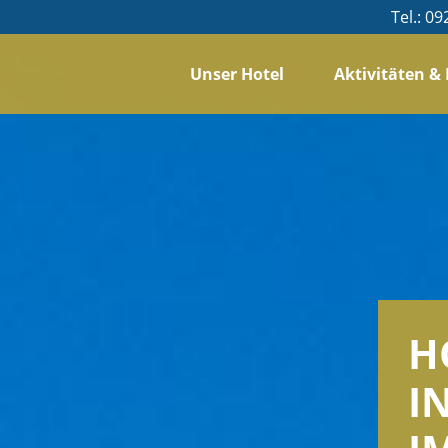
Tel.:
09
Unser Hotel
Aktivitäten &
H
I